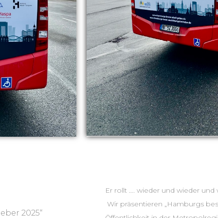
Er rollt …. wieder
Wir präsentieren „Hamburgs best
eber 2025“
Öffentlichkeit in der Metropolr