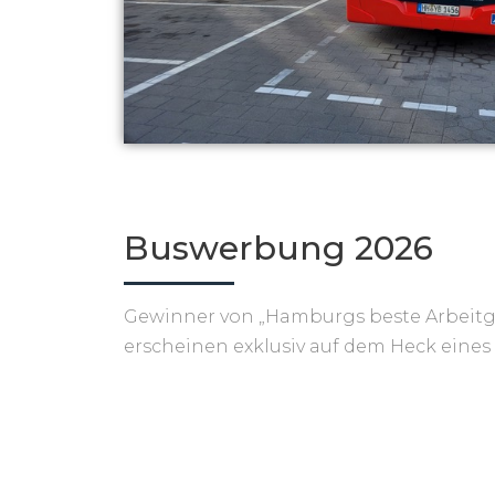
Buswerbung 2026
Gewinner von „Hamburgs beste Arbeitg
erscheinen exklusiv auf dem Heck eines