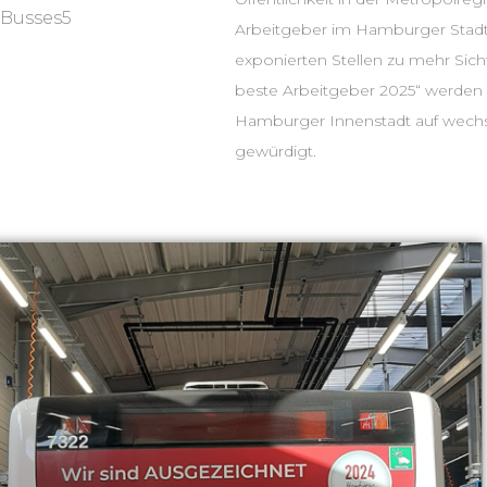
 Busses5
Arbeitgeber im Hamburger Stadtv
exponierten Stellen zu mehr Sic
beste Arbeitgeber 2025“ werden a
Hamburger Innenstadt auf wech
gewürdigt.