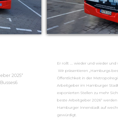
Er rollt …. wieder
Wir präsentieren „Hamburgs best
eber 2025“
Öffentlichkeit in der Metropolr
 Busses6
Arbeitgeber im Hamburger Stadtv
exponierten Stellen zu mehr Sic
beste Arbeitgeber 2026“ werden a
Hamburger Innenstadt auf wech
gewürdigt.