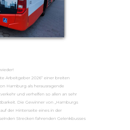
 und wieder und wieder!
e Arbeitgeber 2026“ einer breiten
egion Hamburg als herausragende
erkehr und verhelfen so allen an sehr
htbarkeit. Die Gewinner von „Hamburgs
uf der Hinterseite eines in der
selnden Strecken fahrenden Gelenkbusses