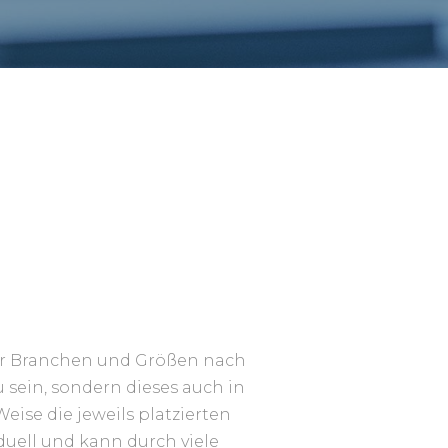
er Branchen und Größen nach
 sein, sondern dieses auch in
eise die jeweils platzierten
duell und kann durch viele